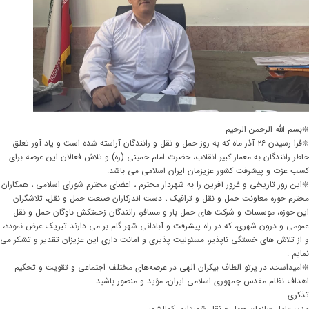
❇️بسم الله الرحمن الرحیم
❇️فرا رسیدن ۲۶ آذر ماه که به روز حمل و نقل و رانندگان آراسته شده است و یاد آور تعلق
خاطر رانندگان به معمار کبیر انقلاب، حضرت امام خمینی (ره) و تلاش فعالان این عرصه برای
کسب عزت و پیشرفت کشور عزیزمان ایران اسلامی می باشد.
❇️این روز تاریخی و غرور آفرین را به شهردار محترم ، اعضای محترم شورای اسلامی ، همکاران
محترم حوزه معاونت حمل و نقل و ترافیک ، دست اندرکاران صنعت حمل و نقل، تلاشگران
این حوزه، موسسات و شرکت های حمل بار و مسافر، رانندگان زحمتکش ناوگان حمل و نقل
عمومی و درون شهری، که در راه پیشرفت و آبادانی شهر گام بر می دارند تبریک عرض نموده،
و از تلاش های خستگی ناپذیر، مسئولیت پذیری و امانت داری این عزیزان تقدیر و تشکر می
نمایم .
❇️امیداست، در پرتو الطاف بیکران الهی در عرصه‌های مختلف اجتماعی و تقویت و تحکیم
اهداف نظام مقدس جمهوری اسلامی ایران، مؤید و منصور باشید.
تذکری
مدیر عامل سازمان حمل و نقل شهرداری کمالشهر