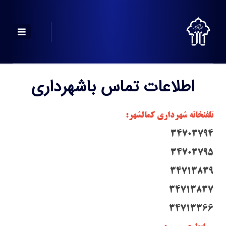
اطلاعات تماس باشهرداری
تلفنخانه شهرداری کمالشهر:
34703794
34703795
34713839
34713837
34713366